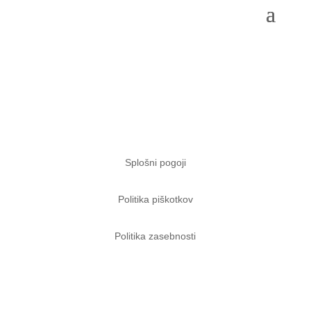
hello@topmindjourney.com
Ana:
040 472 433
Mateja:
041 963 797
Splošni pogoji
Politika piškotkov
Politika zasebnosti