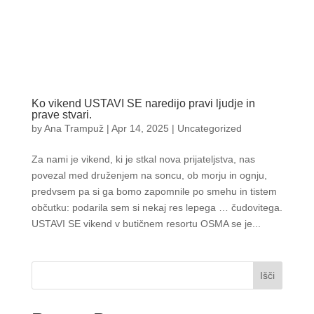
Ko vikend USTAVI SE naredijo pravi ljudje in
prave stvari.
by
Ana Trampuž
|
Apr 14, 2025
|
Uncategorized
Za nami je vikend, ki je stkal nova prijateljstva, nas
povezal med druženjem na soncu, ob morju in ognju,
predvsem pa si ga bomo zapomnile po smehu in tistem
občutku: podarila sem si nekaj res lepega … čudovitega.
USTAVI SE vikend v butičnem resortu OSMA se je...
Išči