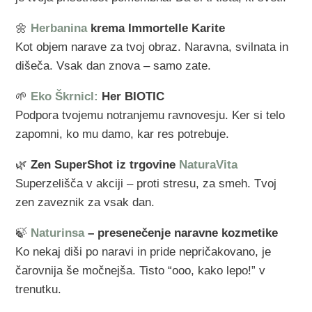
🌼
Herbanina
krema Immortelle Karite
Kot objem narave za tvoj obraz. Naravna, svilnata in
dišeča. Vsak dan znova – samo zate.
🌱
Eko Škrnicl:
Her BIOTIC
Podpora tvojemu notranjemu ravnovesju. Ker si telo
zapomni, ko mu damo, kar res potrebuje.
🌿
Zen SuperShot iz trgovine
NaturaVita
Superzelišča v akciji – proti stresu, za smeh. Tvoj
zen zaveznik za vsak dan.
🍃
Naturinsa
– presenečenje naravne kozmetike
Ko nekaj diši po naravi in pride nepričakovano, je
čarovnija še močnejša. Tisto “ooo, kako lepo!” v
trenutku.