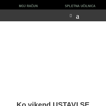
MOJ RAČUN
SPLETNA UČILNICA
Ko vikend USTAVI SE