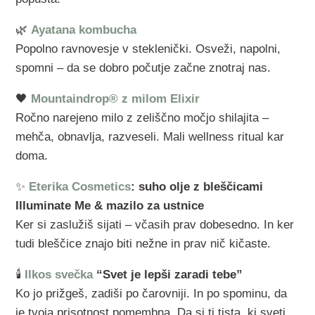
🌿
Ayatana kombucha
Popolno ravnovesje v steklenički. Osveži, napolni,
spomni – da se dobro počutje začne znotraj nas.
🖤
Mountaindrop® z milom Elixir
Ročno narejeno milo z zeliščno močjo shilajita –
mehča, obnavlja, razveseli. Mali wellness ritual kar
doma.
✨
Eterika Cosmetics
: suho olje z bleščicami
Illuminate Me & mazilo za ustnice
Ker si zaslužiš sijati – včasih prav dobesedno. In ker
tudi bleščice znajo biti nežne in prav nič kičaste.
🕯️
Ilkos svečka
“Svet je lepši zaradi tebe”
Ko jo prižgeš, zadiši po čarovniji. In po spominu, da
je tvoja prisotnost pomembna. Da si ti tista, ki sveti.