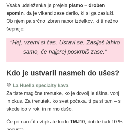
Vsaka udeleženka je prejela
pismo – droben
spomin
, da je vikend zase darilo, ki si ga zasluži.
Ob njem pa srčno izbran nabor izdelkov, ki ti nežno
šepnejo:
“Hej, vzemi si čas. Ustavi se. Zasiješ lahko
samo, če najprej poskrbiš zase.”
Kdo je ustvaril nasmeh do ušes?
💛
La Huella specialty kava
Za tiste magične trenutke, ko je dovolj le tišina, vonj
in okus. Za trenutek, ko svet počaka, ti pa si tam – s
skodelico v roki in mirno dušo.
Če pri naročilu vtipkate kodo
TMJ10
, dobite tudi 10 %
popusta.