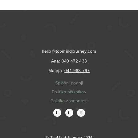
hello@topmindjourney.com
Ana:
040 472 433
Mateja:
041 963 797
Splošni pogoji
Politika piškotkov
Politika zasebnosti
© T
opMind Journey 2024