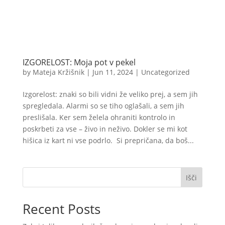
IZGORELOST: Moja pot v pekel
by
Mateja Kržišnik
|
Jun 11, 2024
|
Uncategorized
Izgorelost: znaki so bili vidni že veliko prej, a sem jih
spregledala. Alarmi so se tiho oglašali, a sem jih
preslišala. Ker sem želela ohraniti kontrolo in
poskrbeti za vse – živo in neživo. Dokler se mi kot
hišica iz kart ni vse podrlo. Si prepričana, da boš...
Išči
Recent Posts