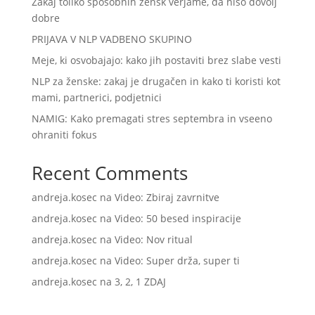
Zakaj toliko sposobnih žensk verjame, da niso dovolj
dobre
PRIJAVA V NLP VADBENO SKUPINO
Meje, ki osvobajajo: kako jih postaviti brez slabe vesti
NLP za ženske: zakaj je drugačen in kako ti koristi kot
mami, partnerici, podjetnici
NAMIG: Kako premagati stres septembra in vseeno
ohraniti fokus
Recent Comments
andreja.kosec
na
Video: Zbiraj zavrnitve
andreja.kosec
na
Video: 50 besed inspiracije
andreja.kosec
na
Video: Nov ritual
andreja.kosec
na
Video: Super drža, super ti
andreja.kosec
na
3, 2, 1 ZDAJ