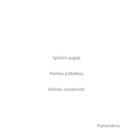
hello@topmindjourney.com
Ana:
040 472 433
Mateja:
041 963 797
Splošni pogoji
Politika piškotkov
Politika zasebnosti
Pomembno