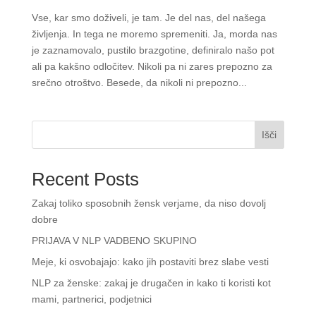
Vse, kar smo doživeli, je tam. Je del nas, del našega
življenja. In tega ne moremo spremeniti. Ja, morda nas
je zaznamovalo, pustilo brazgotine, definiralo našo pot
ali pa kakšno odločitev. Nikoli pa ni zares prepozno za
srečno otroštvo. Besede, da nikoli ni prepozno...
Išči
Recent Posts
Zakaj toliko sposobnih žensk verjame, da niso dovolj
dobre
PRIJAVA V NLP VADBENO SKUPINO
Meje, ki osvobajajo: kako jih postaviti brez slabe vesti
NLP za ženske: zakaj je drugačen in kako ti koristi kot
mami, partnerici, podjetnici