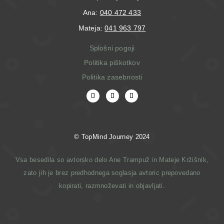
Ana:
040 472 433
Mateja:
041 963 797
Splošni pogoji
Politika piškotkov
Politika zasebnosti
© T
opMind Journey 2024
Vsa besedila so avtorsko delo Ane Trampuž in Mateje Kržišnik,
zato jih je brez predhodnega soglasja avtoric prepovedano
kopirati, razmnoževati in objavljati.