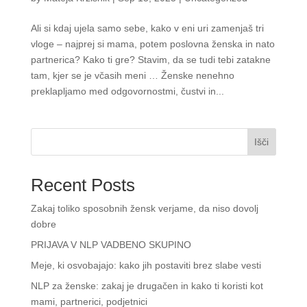
Ali si kdaj ujela samo sebe, kako v eni uri zamenjaš tri
vloge – najprej si mama, potem poslovna ženska in nato
partnerica? Kako ti gre? Stavim, da se tudi tebi zatakne
tam, kjer se je včasih meni … Ženske nenehno
preklapljamo med odgovornostmi, čustvi in...
Išči
Recent Posts
Zakaj toliko sposobnih žensk verjame, da niso dovolj
dobre
PRIJAVA V NLP VADBENO SKUPINO
Meje, ki osvobajajo: kako jih postaviti brez slabe vesti
NLP za ženske: zakaj je drugačen in kako ti koristi kot
mami, partnerici, podjetnici