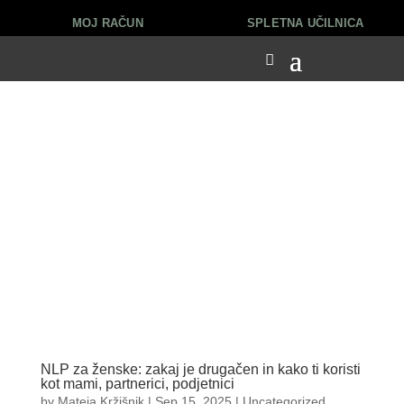
MOJ RAČUN
SPLETNA UČILNICA
NLP za ženske: zakaj je drugačen in kako ti koristi
kot mami, partnerici, podjetnici
by
Mateja Kržišnik
|
Sep 15, 2025
|
Uncategorized