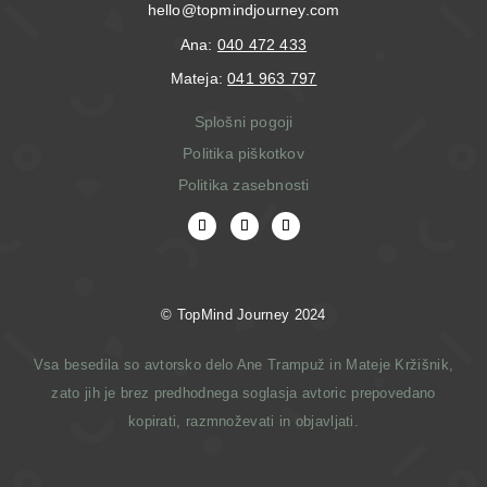
hello@topmindjourney.com
Ana:
040 472 433
Mateja:
041 963 797
Splošni pogoji
Politika piškotkov
Politika zasebnosti
© T
opMind Journey 2024
Vsa besedila so avtorsko delo Ane Trampuž in Mateje Kržišnik,
zato jih je brez predhodnega soglasja avtoric prepovedano
kopirati, razmnoževati in objavljati.