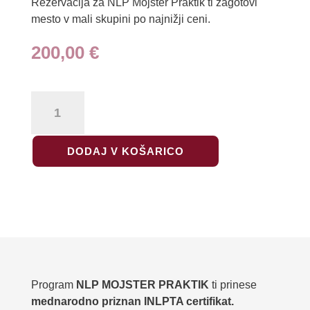
Rezervacija za NLP Mojster Praktik ti zagotovi
mesto v mali skupini po najnižji ceni.
200,00
€
NLP
MOJSTER
PRAKTIK
AKONTACIJA
DODAJ V KOŠARICO
količina
Program
NLP MOJSTER PRAKTIK
ti prinese
mednarodno priznan INLPTA certifikat.