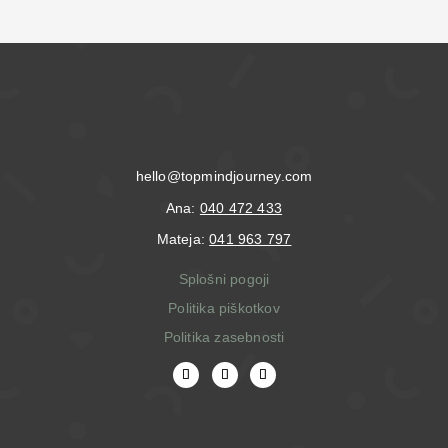
hello@topmindjourney.com
Ana:
040 472 433
Mateja:
041 963 797
Splošni pogoji
Politika piškotkov
Politika zasebnosti