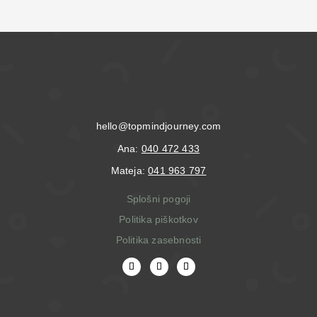
hello@topmindjourney.com
Ana:
040 472 433
Mateja:
041 963 797
Splošni pogoji
Politika piškotkov
Politika zasebnosti