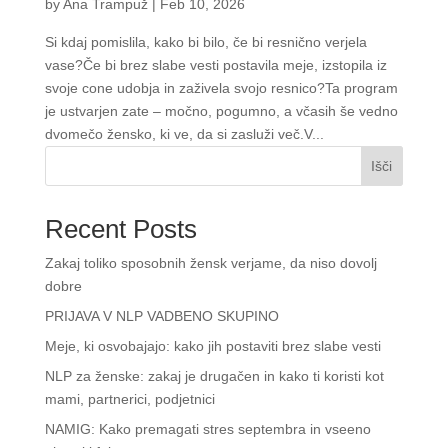
by
Ana Trampuž
|
Feb 10, 2026
Si kdaj pomislila, kako bi bilo, če bi resnično verjela
vase?Če bi brez slabe vesti postavila meje, izstopila iz
svoje cone udobja in zaživela svojo resnico?Ta program
je ustvarjen zate – močno, pogumno, a včasih še vedno
dvomečo žensko, ki ve, da si zasluži več.V...
Išči
Recent Posts
Zakaj toliko sposobnih žensk verjame, da niso dovolj
dobre
PRIJAVA V NLP VADBENO SKUPINO
Meje, ki osvobajajo: kako jih postaviti brez slabe vesti
NLP za ženske: zakaj je drugačen in kako ti koristi kot
mami, partnerici, podjetnici
NAMIG: Kako premagati stres septembra in vseeno