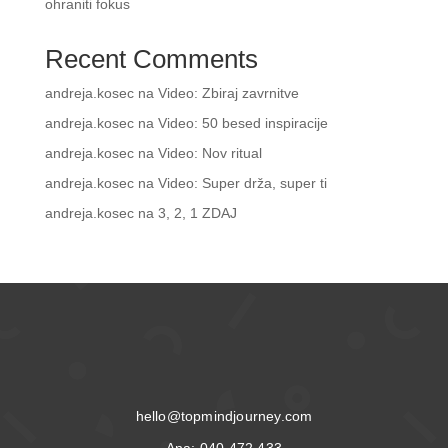
ohraniti fokus
Recent Comments
andreja.kosec
na
Video: Zbiraj zavrnitve
andreja.kosec
na
Video: 50 besed inspiracije
andreja.kosec
na
Video: Nov ritual
andreja.kosec
na
Video: Super drža, super ti
andreja.kosec
na
3, 2, 1 ZDAJ
hello@topmindjourney.com
Ana:
040 472 433