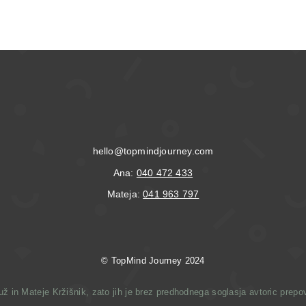
hello@topmindjourney.com
Ana:
040 472 433
Mateja:
041 963 797
© T
opMind Journey 2024
 in Mateje Kržišnik, zato jih je brez predhodnega soglasja avtoric prepove