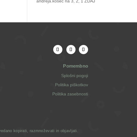
andreja.kosec
na
3, 2, 1 ZDAJ
Pomembno
Splošni pogoji
Politika piškotkov
Politika zasebnosti
dano kopirati, razmnoževati in objavljati.