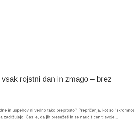
i vsak rojstni dan in zmago – brez
 dne in uspehov ni vedno tako preprosto? Prepričanja, kot so “skromnos
a zadržujejo. Čas je, da jih presežeš in se naučiš ceniti svoje...