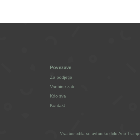
Povezave
Za podjetja
Vsebine zate
Kdo sva
Kontakt
Vsa besedila so avtorsko delo Ane Trampuž