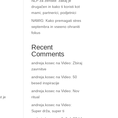
NLP za ženske: zakaj je
drugačen in kako ti koristi kot
mami, partnerici, podjetnici
NAMIG: Kako premagati stres
septembra in vseeno ohraniti
fokus
Recent
Comments
andreja.kosec
na
Video: Zbiraj
zavrnitve
andreja.kosec
na
Video: 50
besed inspiracije
andreja.kosec
na
Video: Nov
t je
ritual
andreja.kosec
na
Video:
Super drža, super ti