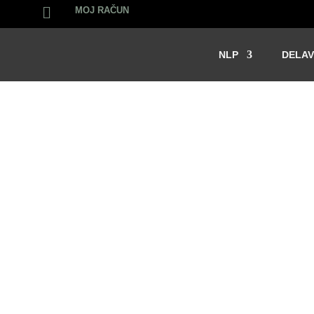

MOJ RAČUN
NLP
DELAV