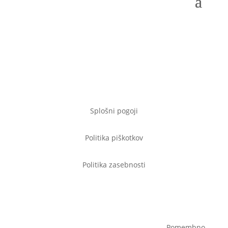
hello@topmindjourney.com
Ana:
040 472 433
Mateja:
041 963 797
Splošni pogoji
Politika piškotkov
Politika zasebnosti
Pomembno