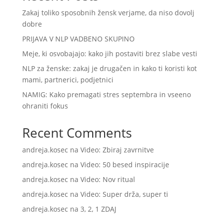
Zakaj toliko sposobnih žensk verjame, da niso dovolj
dobre
PRIJAVA V NLP VADBENO SKUPINO
Meje, ki osvobajajo: kako jih postaviti brez slabe vesti
NLP za ženske: zakaj je drugačen in kako ti koristi kot
mami, partnerici, podjetnici
NAMIG: Kako premagati stres septembra in vseeno
ohraniti fokus
Recent Comments
andreja.kosec
na
Video: Zbiraj zavrnitve
andreja.kosec
na
Video: 50 besed inspiracije
andreja.kosec
na
Video: Nov ritual
andreja.kosec
na
Video: Super drža, super ti
andreja.kosec
na
3, 2, 1 ZDAJ