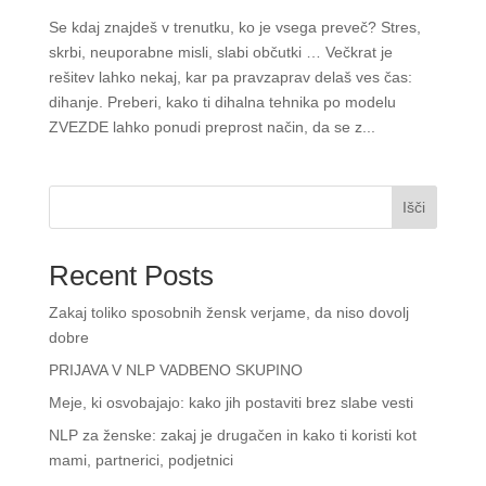
Se kdaj znajdeš v trenutku, ko je vsega preveč? Stres,
skrbi, neuporabne misli, slabi občutki … Večkrat je
rešitev lahko nekaj, kar pa pravzaprav delaš ves čas:
dihanje. Preberi, kako ti dihalna tehnika po modelu
ZVEZDE lahko ponudi preprost način, da se z...
Išči
Recent Posts
Zakaj toliko sposobnih žensk verjame, da niso dovolj
dobre
PRIJAVA V NLP VADBENO SKUPINO
Meje, ki osvobajajo: kako jih postaviti brez slabe vesti
NLP za ženske: zakaj je drugačen in kako ti koristi kot
mami, partnerici, podjetnici