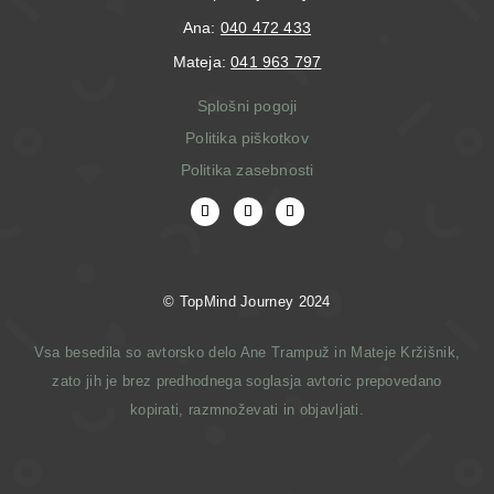
Ana:
040 472 433
Mateja:
041 963 797
Splošni pogoji
Politika piškotkov
Politika zasebnosti
© T
opMind Journey 2024
Vsa besedila so avtorsko delo Ane Trampuž in Mateje Kržišnik,
zato jih je brez predhodnega soglasja avtoric prepovedano
kopirati, razmnoževati in objavljati.