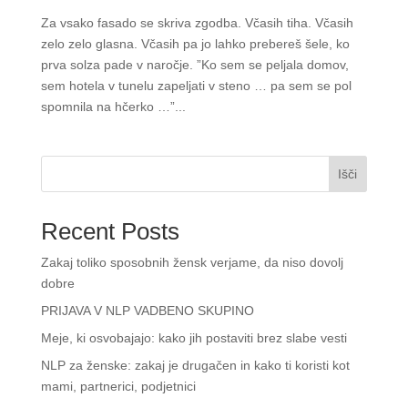
Za vsako fasado se skriva zgodba. Včasih tiha. Včasih
zelo zelo glasna. Včasih pa jo lahko prebereš šele, ko
prva solza pade v naročje. ”Ko sem se peljala domov,
sem hotela v tunelu zapeljati v steno … pa sem se pol
spomnila na hčerko …”...
Išči
Recent Posts
Zakaj toliko sposobnih žensk verjame, da niso dovolj
dobre
PRIJAVA V NLP VADBENO SKUPINO
Meje, ki osvobajajo: kako jih postaviti brez slabe vesti
NLP za ženske: zakaj je drugačen in kako ti koristi kot
mami, partnerici, podjetnici