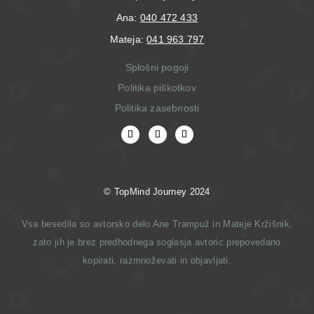
Ana:
040 472 433
Mateja:
041 963 797
Splošni pogoji
Politika piškotkov
Politika zasebnosti
© T
opMind Journey 2024
Vsa besedila so avtorsko delo Ane Trampuž in Mateje Kržišnik,
zato jih je brez predhodnega soglasja avtoric prepovedano
kopirati, razmnoževati in objavljati.