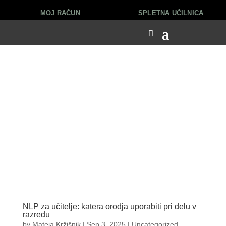
MOJ RAČUN
SPLETNA UČILNICA
NLP za učitelje: katera orodja uporabiti pri delu v
razredu
by
Mateja Kržišnik
|
Sep 3, 2025
|
Uncategorized