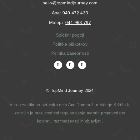
hello@topmindjourney.com
Ana:
040 472 433
Mateja:
041 963 797
Splošni pogoji
Politika piškotkov
Politika zasebnosti
© T
opMind Journey 2024
Vsa besedila so avtorsko delo Ane Trampuž in Mateje Kržišnik,
zato jih je brez predhodnega soglasja avtoric prepovedano
kopirati, razmnoževati in objavljati.