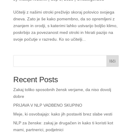
Učitelji z našimi otroki preživijo skoraj polovico svojega
dneva. Zato je še kako pomembno, da so opremljeni z
znanjem in orodji, s katerimi lahko ustvarijo boljšo klimo,
poskrbijo za povezanost med otroki in hkrati pazijo na
svoje počutje v razredu. Ko so učitelji...
Išči
Recent Posts
Zakaj toliko sposobnih žensk verjame, da niso dovolj
dobre
PRIJAVA V NLP VADBENO SKUPINO
Meje, ki osvobajajo: kako jih postaviti brez slabe vesti
NLP za ženske: zakaj je drugačen in kako ti koristi kot
mami, partnerici, podjetnici