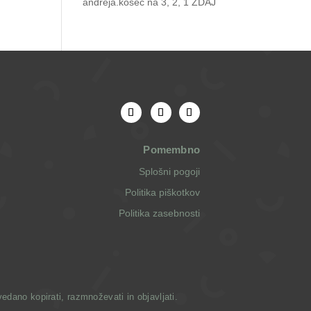
andreja.kosec
na
3, 2, 1 ZDAJ
Pomembno
Splošni pogoji
Politika piškotkov
Politika zasebnosti
dano kopirati, razmnoževati in objavljati.