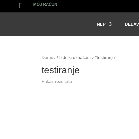

MOJ RAČUN
NLP
DELAV
Domov
/ Izdelki označeni z “testiranje”
testiranje
Prikaz rezultata