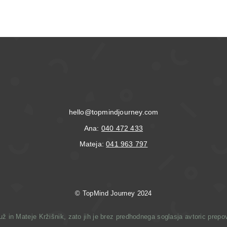
hello@topmindjourney.com
Ana:
040 472 433
Mateja:
041 963 797
© T
opMind Journey 2024
 in Mateje Kržišnik, zato jih je brez predhodnega soglasja avtoric prepove