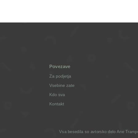
Povezave
Za podjetja
Vsebine zate
Kdo sva
Kontakt
Vsa besedila so avtorsko delo Ane Trampuž