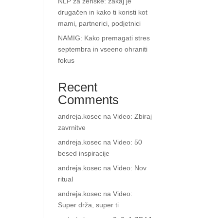
NLP za ženske: zakaj je
drugačen in kako ti koristi kot
mami, partnerici, podjetnici
NAMIG: Kako premagati stres
septembra in vseeno ohraniti
fokus
Recent
Comments
andreja.kosec
na
Video: Zbiraj
zavrnitve
andreja.kosec
na
Video: 50
besed inspiracije
andreja.kosec
na
Video: Nov
ritual
andreja.kosec
na
Video:
Super drža, super ti