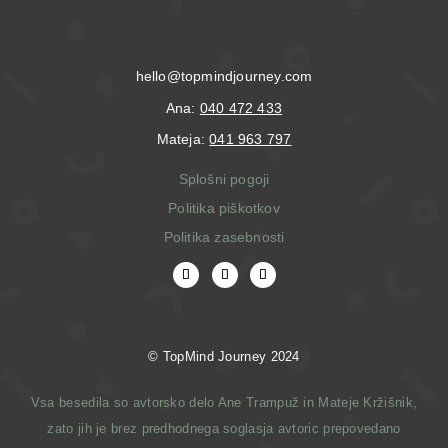
hello@topmindjourney.com
Ana:
040 472 433
Mateja:
041 963 797
Splošni pogoji
Politika piškotkov
Politika zasebnosti
© T
opMind Journey 2024
Vsa besedila so avtorsko delo Ane Trampuž in Mateje Kržišnik,
zato jih je brez predhodnega soglasja avtoric prepovedano