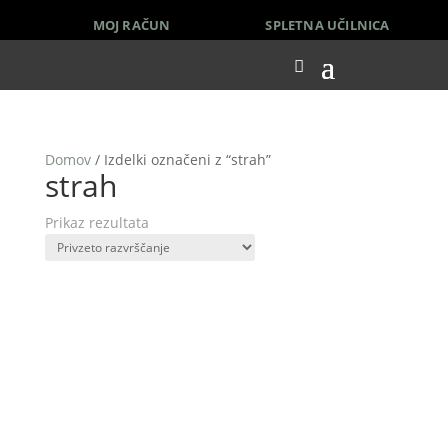
MOJ RAČUN
SPLETNA UČILNICA
Domov
/ Izdelki označeni z “strah”
strah
Prikaz rezultata