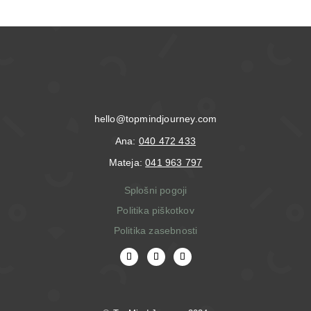
hello@topmindjourney.com
Ana:
040 472 433
Mateja:
041 963 797
Splošni pogoji
Politika piškotkov
Politika zasebnosti