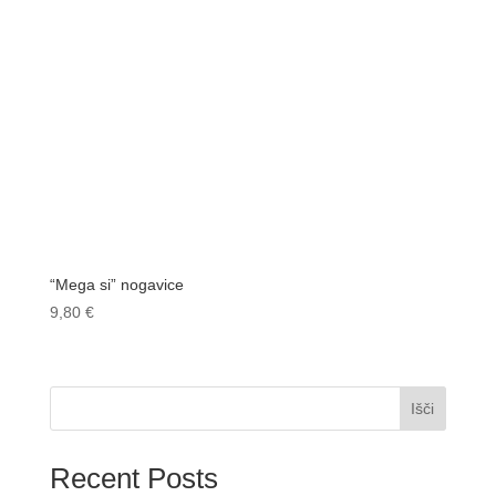
“Mega si” nogavice
9,80
€
Išči
Recent Posts