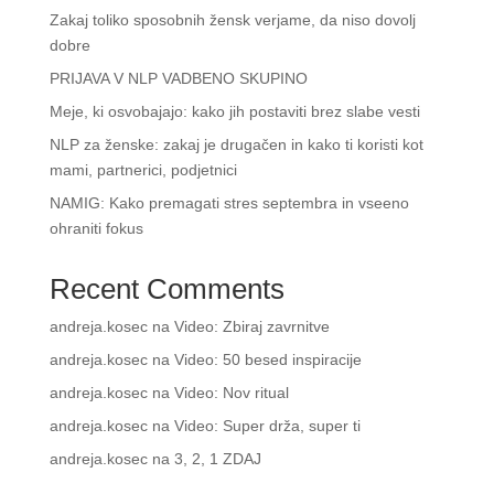
Zakaj toliko sposobnih žensk verjame, da niso dovolj
dobre
PRIJAVA V NLP VADBENO SKUPINO
Meje, ki osvobajajo: kako jih postaviti brez slabe vesti
NLP za ženske: zakaj je drugačen in kako ti koristi kot
mami, partnerici, podjetnici
NAMIG: Kako premagati stres septembra in vseeno
ohraniti fokus
Recent Comments
andreja.kosec
na
Video: Zbiraj zavrnitve
andreja.kosec
na
Video: 50 besed inspiracije
andreja.kosec
na
Video: Nov ritual
andreja.kosec
na
Video: Super drža, super ti
andreja.kosec
na
3, 2, 1 ZDAJ