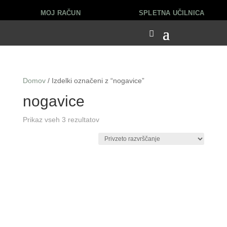
MOJ RAČUN
SPLETNA UČILNICA
Domov
/ Izdelki označeni z “nogavice”
nogavice
Prikaz vseh 3 rezultatov