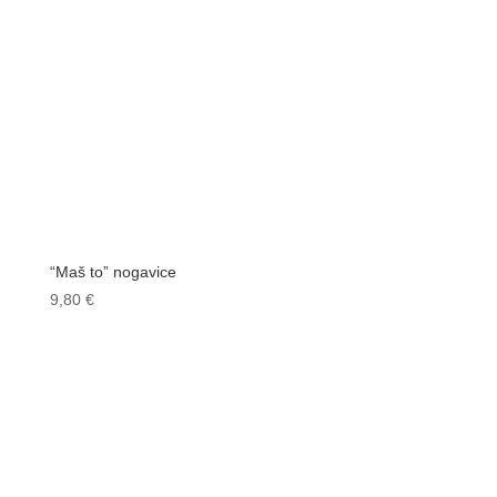
“Maš to” nogavice
9,80
€