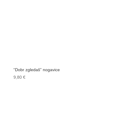
“Dobr zgledaš” nogavice
9,80
€