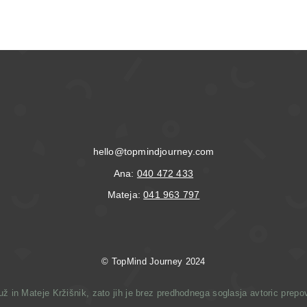
hello@topmindjourney.com
Ana:
040 472 433
Mateja:
041 963 797
© T
opMind Journey 2024
 in Mateje Kržišnik, zato jih je brez predhodnega soglasja avtoric prepove