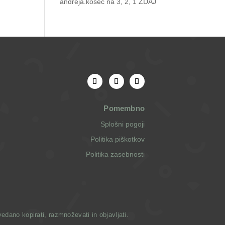
andreja.kosec
na
3, 2, 1 ZDAJ
Pomembno
Splošni pogoji
Politika piškotkov
Politika zasebnosti
dano kopirati, razmnoževati in objavljati.