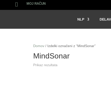

MOJ RAČUN
NLP
DELAV
Domov
/ Izdelki označeni z “MindSonar”
MindSonar
Prikaz rezultata