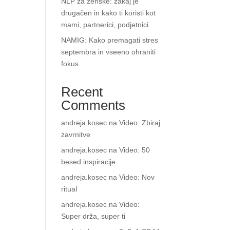
NLP za ženske: zakaj je
drugačen in kako ti koristi kot
mami, partnerici, podjetnici
NAMIG: Kako premagati stres
septembra in vseeno ohraniti
fokus
Recent
Comments
andreja.kosec
na
Video: Zbiraj
zavrnitve
andreja.kosec
na
Video: 50
besed inspiracije
andreja.kosec
na
Video: Nov
ritual
andreja.kosec
na
Video:
Super drža, super ti