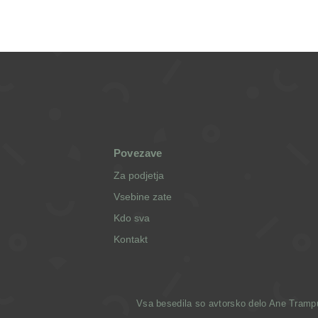
Povezave
Za podjetja
Vsebine zate
Kdo sva
Kontakt
Vsa besedila so avtorsko delo Ane Trampuž