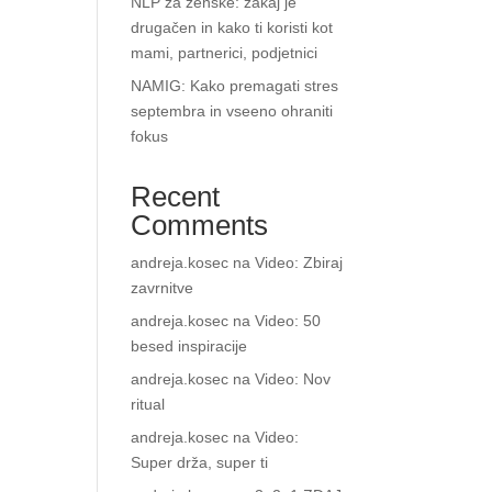
NLP za ženske: zakaj je
drugačen in kako ti koristi kot
mami, partnerici, podjetnici
NAMIG: Kako premagati stres
septembra in vseeno ohraniti
fokus
Recent
Comments
andreja.kosec
na
Video: Zbiraj
zavrnitve
andreja.kosec
na
Video: 50
besed inspiracije
andreja.kosec
na
Video: Nov
ritual
andreja.kosec
na
Video:
Super drža, super ti