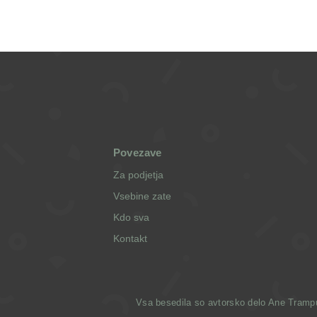
Povezave
Za podjetja
Vsebine zate
Kdo sva
Kontakt
Vsa besedila so avtorsko delo Ane Trampuž