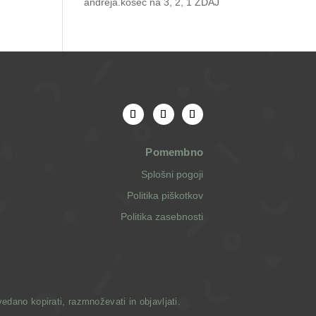
andreja.kosec
na
3, 2, 1 ZDAJ
Pomembno
Splošni pogoji
Politika piškotkov
Politika zasebnosti
dano kopirati, razmnoževati in objavljati.