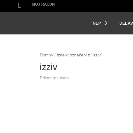

MOJ RAČUN
NLP
DELAV
Domov
/ Izdelki označeni z “izziv”
izziv
Prikaz rezultata