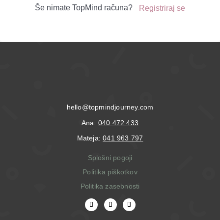
Še nimate TopMind računa?
Registriraj se
hello@topmindjourney.com
Ana:
040 472 433
Mateja:
041 963 797
Splošni pogoji
Politika piškotkov
Politika zasebnosti